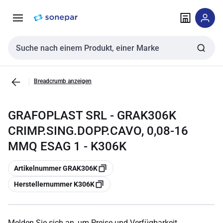
Zur
Zum
Navigation
Inhalt
springen
springen
Sucheingabe
Breadcrumb anzeigen
GRAFOPLAST SRL - GRAK306K
CRIMP.SING.DOPP.CAVO, 0,08-16
MMQ ESAG 1 - K306K
Kopieren
Artikelnummer GRAK306K
Kopieren
Herstellernummer K306K
Melden Sie sich an, um Preise und Verfügbarkeit