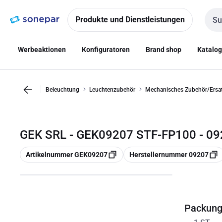
Zur
Zum
Navigation
Inhalt
Produkte und Dienstleistungen
Such
springen
springen
Werbeaktionen
Konfiguratoren
Brand shop
Katalo
Beleuchtung
Leuchtenzubehör
Mechanisches Zubehör/Ersatz
GEK SRL - GEK09207 STF-FP100 - 0
Kopieren
Kopieren
Artikelnummer GEK09207
Herstellernummer 09207
Packun