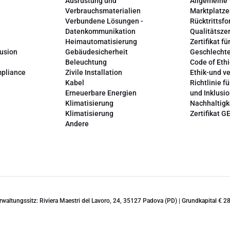
Ausrüstung und
Allgemeine
Verbrauchsmaterialien
Marktplatze
Verbundene Lösungen -
Rücktrittsfo
Datenkommunikation
Qualitätszer
Heimautomatisierung
Zertifikat fü
lusion
Gebäudesicherheit
Geschlechte
Beleuchtung
Code of Ethi
mpliance
Zivile Installation
Ethik-und v
Kabel
Richtlinie fü
Erneuerbare Energien
und Inklusi
Klimatisierung
Nachhaltigk
Klimatisierung
Zertifikat G
Andere
erwaltungssitz: Riviera Maestri del Lavoro, 24, 35127 Padova (PD) | Grundkapital €