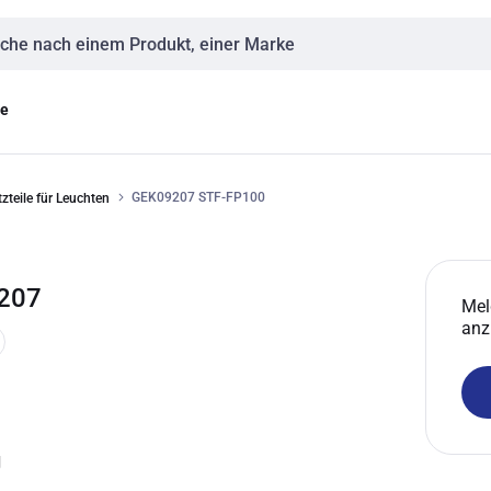
eingabe
ge
GEK09207 STF-FP100
teile für Leuchten
9207
Mel
anz
g