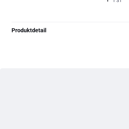
1
ST
Produktdetail