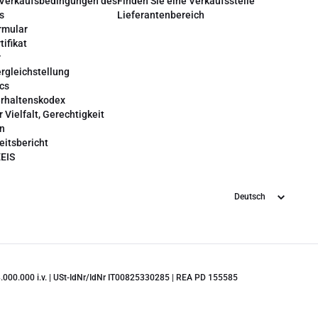
 Verkaufsbedingungen des
Finden Sie eine Verkaufsstelle
s
Lieferantenbereich
rmular
tifikat
r
rgleichstellung
cs
erhaltenskodex
r Vielfalt, Gerechtigkeit
on
eitsbericht
EEIS
Sprache
 28.000.000 i.v. | USt-IdNr/IdNr IT00825330285 | REA PD 155585