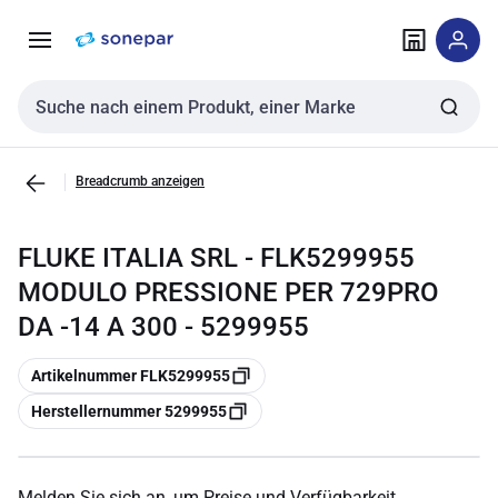
Zur
Zum
Navigation
Inhalt
springen
springen
Sucheingabe
Breadcrumb anzeigen
FLUKE ITALIA SRL - FLK5299955
MODULO PRESSIONE PER 729PRO
DA -14 A 300 - 5299955
Kopieren
Artikelnummer FLK5299955
Kopieren
Herstellernummer 5299955
Melden Sie sich an, um Preise und Verfügbarkeit