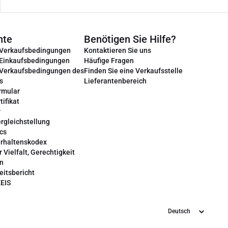
nte
Benötigen Sie Hilfe?
 Verkaufsbedingungen
Kontaktieren Sie uns
 Einkaufsbedingungen
Häufige Fragen
 Verkaufsbedingungen des
Finden Sie eine Verkaufsstelle
s
Lieferantenbereich
rmular
tifikat
r
rgleichstellung
cs
erhaltenskodex
r Vielfalt, Gerechtigkeit
on
eitsbericht
EEIS
Sprache