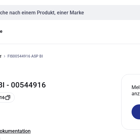
eingabe
ge
FIS00544916 ASP BI
f
BI - 00544916
Mel
anz
916
Dokumentation
g