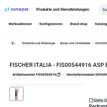
Zur
Zum
Navigation
Inhalt
Produkte und Dienstleistungen
Such
springen
springen
Werbeaktionen
Konfiguratoren
Brand shop
Katalo
Sicherheit und Werkzeuge
Sprays und Chemikalien
Dichtstof
FISCHER ITALIA - FIS00544916 ASP 
Kopieren
Kopieren
Artikelnummer FIS00544916
Herstellernummer 00544
Siehe 
Packun