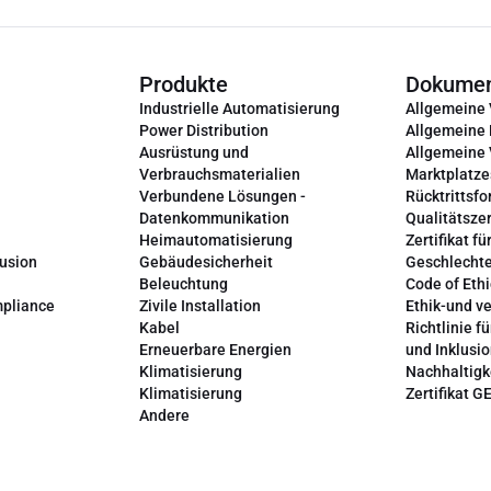
Produkte
Dokume
Industrielle Automatisierung
Allgemeine
Power Distribution
Allgemeine
Ausrüstung und
Allgemeine
Verbrauchsmaterialien
Marktplatze
Verbundene Lösungen -
Rücktrittsfo
Datenkommunikation
Qualitätszer
Heimautomatisierung
Zertifikat fü
lusion
Gebäudesicherheit
Geschlechte
Beleuchtung
Code of Ethi
mpliance
Zivile Installation
Ethik-und v
Kabel
Richtlinie fü
Erneuerbare Energien
und Inklusi
Klimatisierung
Nachhaltigk
Klimatisierung
Zertifikat G
Andere