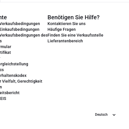
nte
Benötigen Sie Hilfe?
 Verkaufsbedingungen
Kontaktieren Sie uns
 Einkaufsbedingungen
Häufige Fragen
 Verkaufsbedingungen des
Finden Sie eine Verkaufsstelle
s
Lieferantenbereich
rmular
tifikat
r
rgleichstellung
cs
erhaltenskodex
r Vielfalt, Gerechtigkeit
on
eitsbericht
EEIS
Sprache