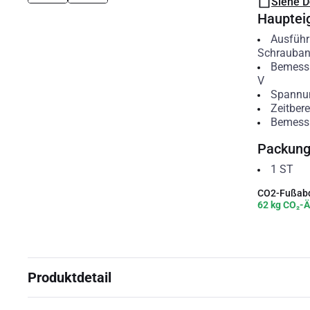
Siehe 
Hauptei
Ausführ
Schrauban
Bemess
V
Spannun
Zeitbere
Bemess
Packun
1
ST
CO2-Fußabd
62 kg CO₂-Ä
Produktdetail