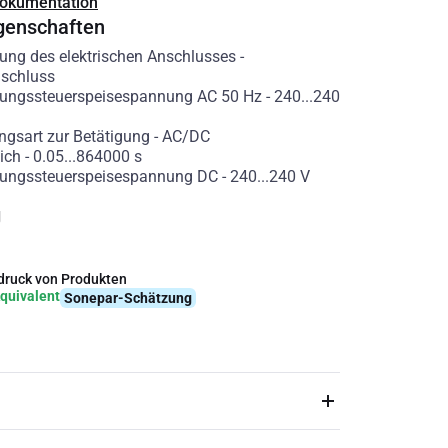
Dokumentation
genschaften
ung des elektrischen Anschlusses
-
schluss
ungssteuerspeisespannung AC 50 Hz
-
240...240
gsart zur Betätigung
-
AC/DC
ich
-
0.05...864000
s
ungssteuerspeisespannung DC
-
240...240
V
g
ruck von Produkten
quivalent
Sonepar-Schätzung