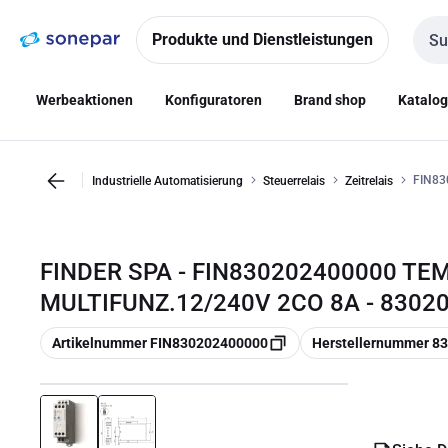
Zur
Zum
Navigation
Inhalt
Produkte und Dienstleistungen
Such
springen
springen
Werbeaktionen
Konfiguratoren
Brand shop
Katalo
FIN83
Industrielle Automatisierung
Steuerrelais
Zeitrelais
FINDER SPA - FIN830202400000 T
MULTIFUNZ.12/240V 2CO 8A - 8302
Kopieren
Kopieren
Artikelnummer FIN830202400000
Herstellernummer 8