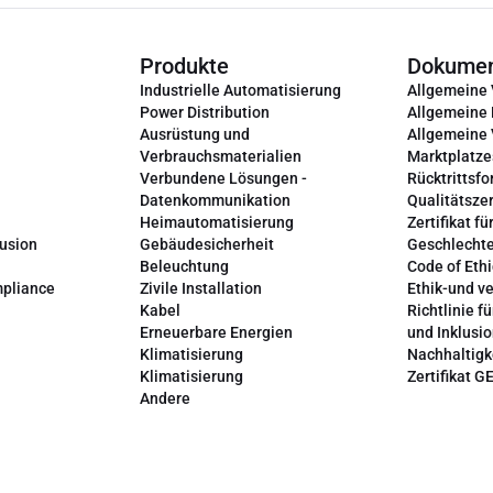
Produkte
Dokume
Industrielle Automatisierung
Allgemeine
Power Distribution
Allgemeine
Ausrüstung und
Allgemeine
Verbrauchsmaterialien
Marktplatze
Verbundene Lösungen -
Rücktrittsfo
Datenkommunikation
Qualitätszer
Heimautomatisierung
Zertifikat fü
lusion
Gebäudesicherheit
Geschlechte
Beleuchtung
Code of Ethi
mpliance
Zivile Installation
Ethik-und v
Kabel
Richtlinie fü
Erneuerbare Energien
und Inklusi
Klimatisierung
Nachhaltigk
Klimatisierung
Zertifikat G
Andere