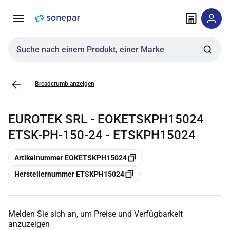
Zur
Zum
Navigation
Inhalt
springen
springen
Sucheingabe
Breadcrumb anzeigen
EUROTEK SRL - EOKETSKPH15024
ETSK-PH-150-24 - ETSKPH15024
Kopieren
Artikelnummer EOKETSKPH15024
Kopieren
Herstellernummer ETSKPH15024
Melden Sie sich an, um Preise und Verfügbarkeit
anzuzeigen