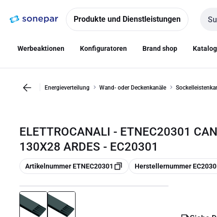
Zur
Zum
Navigation
Inhalt
Produkte und Dienstleistungen
Such
springen
springen
Werbeaktionen
Konfiguratoren
Brand shop
Katalo
Energieverteilung
Wand- oder Deckenkanäle
Sockelleistenka
ELETTROCANALI - ETNEC20301 CAN
130X28 ARDES - EC20301
Kopieren
Kopieren
Artikelnummer ETNEC20301
Herstellernummer EC2030