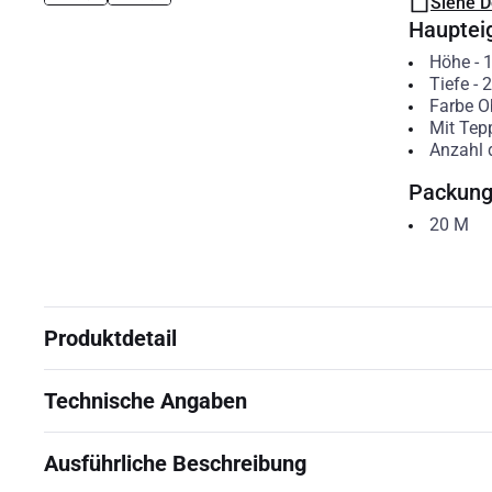
Siehe 
Hauptei
Höhe
-
Tiefe
-
2
Farbe Ob
Mit Tepp
Anzahl 
Packun
20
M
Produktdetail
Technische Angaben
Ausführliche Beschreibung