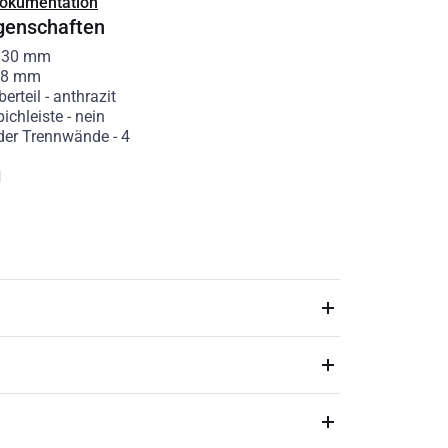
Dokumentation
genschaften
130
mm
8
mm
erteil
-
anthrazit
ichleiste
-
nein
der Trennwände
-
4
g