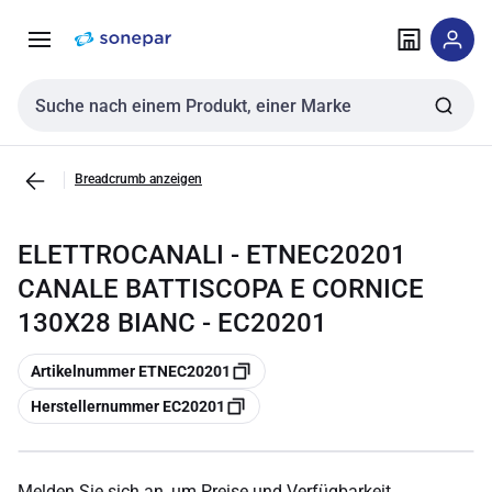
Zur
Zum
Navigation
Inhalt
springen
springen
Sucheingabe
Breadcrumb anzeigen
ELETTROCANALI - ETNEC20201
CANALE BATTISCOPA E CORNICE
130X28 BIANC - EC20201
Kopieren
Artikelnummer ETNEC20201
Kopieren
Herstellernummer EC20201
Melden Sie sich an, um Preise und Verfügbarkeit