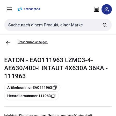
Zur
Zum
Navigation
Inhalt
springen
springen
Sucheingabe
Breadcrumb anzeigen
EATON - EAO111963 LZMC3-4-
AE630/400-I INTAUT 4X630A 36KA -
111963
Kopieren
Artikelnummer EAO111963
Kopieren
Herstellernummer 111963
Melden Sie sich an, um Preise und Verfügbarkeit