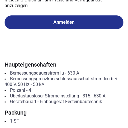
anzuzeigen
Anmelden
Haupteigenschaften
Bemessungsdauerstrom Iu
-
630
A
Bemessungsgrenzkurzschlussausschaltstrom Icu bei
400 V, 50 Hz
-
50
kA
Polzahl
-
4
Überlastauslöser Stromeinstellung
-
315...630
A
Gerätebauart
-
Einbaugerät Festeinbautechnik
Packung
1
ST