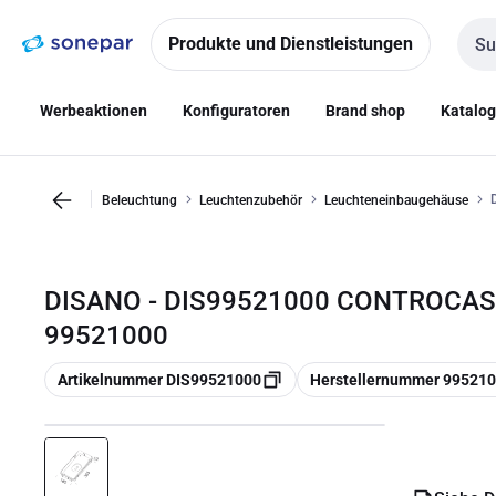
Zur
Zum
Navigation
Inhalt
Produkte und Dienstleistungen
Such
springen
springen
Werbeaktionen
Konfiguratoren
Brand shop
Katalo
Beleuchtung
Leuchtenzubehör
Leuchteneinbaugehäuse
DISANO - DIS99521000 CONTROCAS
99521000
Kopieren
Kopieren
Artikelnummer DIS99521000
Herstellernummer 99521