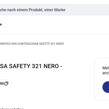
eingabe
ge
DIS99521000 CONTROCASSA SAFETY 321 NERO
SA SAFETY 321 NERO -
Mel
anz
000