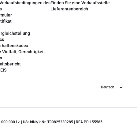
 Verkaufsbedingungen des
Finden Sie eine Verkaufsstelle
s
Lieferantenbereich
rmular
tifikat
r
rgleichstellung
cs
erhaltenskodex
r Vielfalt, Gerechtigkeit
on
eitsbericht
EEIS
Sprache
 28.000.000 i.v. | USt-IdNr/IdNr IT00825330285 | REA PD 155585