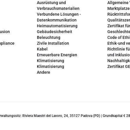
Ausrüstung und
Allgemeine
Verbrauchsmaterialien
Marktplatze
Verbundene Lösungen -
Rücktrittsfo
Datenkommunikation
Qualitätszer
Heimautomatisierung
Zertifikat fü
lusion
Gebäudesicherheit
Geschlechte
Beleuchtung
Code of Ethi
mpliance
Zivile Installation
Ethik-und v
Kabel
Richtlinie fü
Erneuerbare Energien
und Inklusi
Klimatisierung
Nachhaltigk
Klimatisierung
Zertifikat G
Andere
erwaltungssitz: Riviera Maestri del Lavoro, 24, 35127 Padova (PD) | Grundkapital €