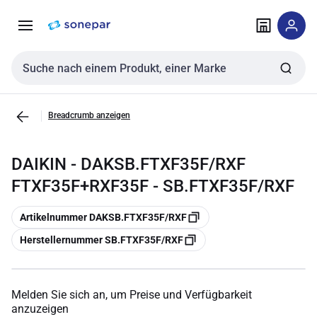
Zur
Zum
Navigation
Inhalt
springen
springen
Sucheingabe
Breadcrumb anzeigen
DAIKIN - DAKSB.FTXF35F/RXF
FTXF35F+RXF35F - SB.FTXF35F/RXF
Kopieren
Artikelnummer DAKSB.FTXF35F/RXF
Kopieren
Herstellernummer SB.FTXF35F/RXF
Melden Sie sich an, um Preise und Verfügbarkeit
anzuzeigen