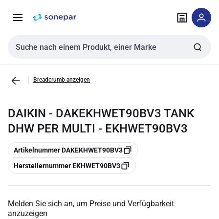
Zur
Zum
Navigation
Inhalt
springen
springen
Sucheingabe
Breadcrumb anzeigen
DAIKIN - DAKEKHWET90BV3 TANK
DHW PER MULTI - EKHWET90BV3
Kopieren
Artikelnummer DAKEKHWET90BV3
Kopieren
Herstellernummer EKHWET90BV3
Melden Sie sich an, um Preise und Verfügbarkeit
anzuzeigen