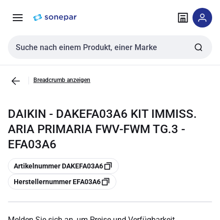
Zur
Zum
Navigation
Inhalt
springen
springen
Sucheingabe
Breadcrumb anzeigen
DAIKIN - DAKEFA03A6 KIT IMMISS.
ARIA PRIMARIA FWV-FWM TG.3 -
EFA03A6
Kopieren
Artikelnummer DAKEFA03A6
Kopieren
Herstellernummer EFA03A6
Melden Sie sich an, um Preise und Verfügbarkeit