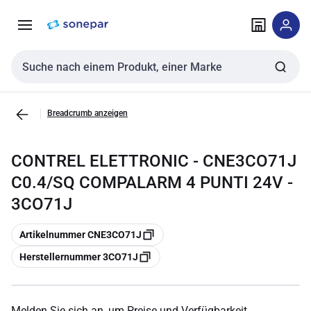
Zur
Zum
Navigation
Inhalt
springen
springen
Sucheingabe
Breadcrumb anzeigen
CONTREL ELETTRONIC - CNE3CO71J
C0.4/SQ COMPALARM 4 PUNTI 24V -
3CO71J
Kopieren
Artikelnummer CNE3CO71J
Kopieren
Herstellernummer 3CO71J
Melden Sie sich an, um Preise und Verfügbarkeit