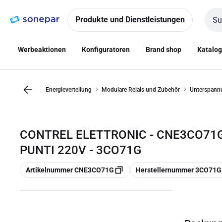
Zur
Zum
Navigation
Inhalt
Produkte und Dienstleistungen
Such
springen
springen
Werbeaktionen
Konfiguratoren
Brand shop
Katalo
Energieverteilung
Modulare Relais und Zubehör
Unterspannu
CONTREL ELETTRONIC - CNE3CO71
PUNTI 220V - 3CO71G
Kopieren
Kopieren
Artikelnummer CNE3CO71G
Herstellernummer 3CO71G