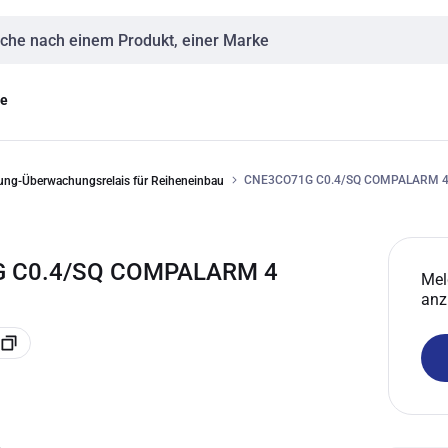
eingabe
ge
CNE3CO71G C0.4/SQ COMPALARM 4
ng-Überwachungsrelais für Reiheneinbau
G C0.4/SQ COMPALARM 4
Mel
anz