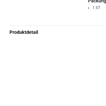
Packun
1
ST
Produktdetail