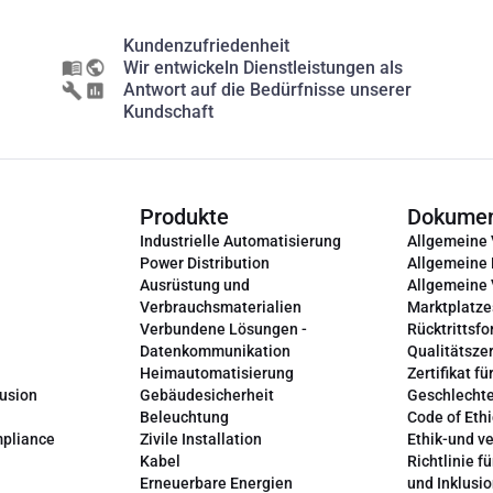
Kundenzufriedenheit
Wir entwickeln Dienstleistungen als
Antwort auf die Bedürfnisse unserer
Kundschaft
Produkte
Dokume
Industrielle Automatisierung
Allgemeine
Power Distribution
Allgemeine
Ausrüstung und
Allgemeine
Verbrauchsmaterialien
Marktplatze
Verbundene Lösungen -
Rücktrittsfo
Datenkommunikation
Qualitätszer
Heimautomatisierung
Zertifikat fü
lusion
Gebäudesicherheit
Geschlechte
Beleuchtung
Code of Ethi
mpliance
Zivile Installation
Ethik-und v
Kabel
Richtlinie fü
Erneuerbare Energien
und Inklusi