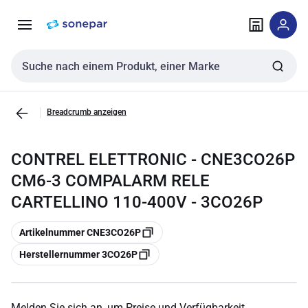
Zur
Zum
Navigation
Inhalt
springen
springen
Sucheingabe
Breadcrumb anzeigen
CONTREL ELETTRONIC - CNE3CO26P
CM6-3 COMPALARM RELE
CARTELLINO 110-400V - 3CO26P
Kopieren
Artikelnummer CNE3CO26P
Kopieren
Herstellernummer 3CO26P
Melden Sie sich an, um Preise und Verfügbarkeit