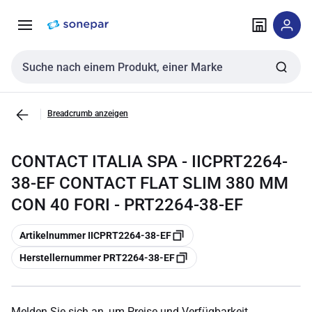
Zur
Zum
Navigation
Inhalt
springen
springen
Sucheingabe
Breadcrumb anzeigen
CONTACT ITALIA SPA - IICPRT2264-
38-EF CONTACT FLAT SLIM 380 MM
CON 40 FORI - PRT2264-38-EF
Kopieren
Artikelnummer IICPRT2264-38-EF
Kopieren
Herstellernummer PRT2264-38-EF
Melden Sie sich an, um Preise und Verfügbarkeit