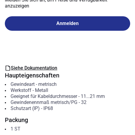
anzuzeigen
Anmelden
Siehe Dokumentation
Haupteigenschaften
Gewindeart
-
metrisch
Werkstoff
-
Metall
Geeignet für Kabeldurchmesser
-
11...21
mm
Gewindenennmaß metrisch/PG
-
32
Schutzart (IP)
-
IP68
Packung
1
ST