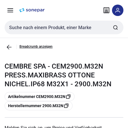
Zur
Zum
Navigation
Inhalt
springen
springen
Sucheingabe
Breadcrumb anzeigen
CEMBRE SPA - CEM2900.M32N
PRESS.MAXIBRASS OTTONE
NICHEL.IP68 M32X1 - 2900.M32N
Kopieren
Artikelnummer CEM2900.M32N
Kopieren
Herstellernummer 2900.M32N
Melden Sie sich an, um Preise und Verfügbarkeit