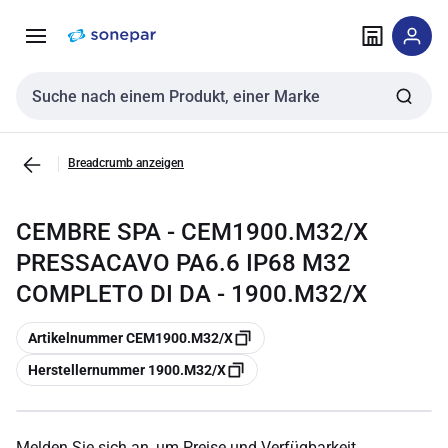
Zur
Zum
Navigation
Inhalt
springen
springen
Sucheingabe
Breadcrumb anzeigen
CEMBRE SPA - CEM1900.M32/X
PRESSACAVO PA6.6 IP68 M32
COMPLETO DI DA - 1900.M32/X
Kopieren
Artikelnummer CEM1900.M32/X
Kopieren
Herstellernummer 1900.M32/X
Melden Sie sich an, um Preise und Verfügbarkeit