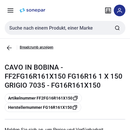
Zur
Zum
Navigation
Inhalt
springen
springen
Sucheingabe
Breadcrumb anzeigen
CAVO IN BOBINA -
FF2FG16R161X150 FG16R16 1 X 150
GRIGIO 7035 - FG16R161X150
Kopieren
Artikelnummer FF2FG16R161X150
Kopieren
Herstellernummer FG16R161X150
Melden Sie sich an, um Preise und Verfügbarkeit