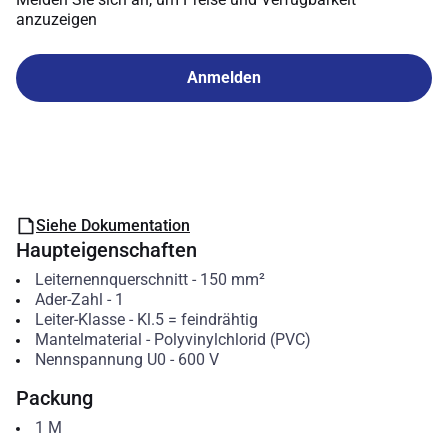
anzuzeigen
Anmelden
Siehe Dokumentation
Haupteigenschaften
Leiternennquerschnitt
-
150
mm²
Ader-Zahl
-
1
Leiter-Klasse
-
Kl.5 = feindrähtig
Mantelmaterial
-
Polyvinylchlorid (PVC)
Nennspannung U0
-
600
V
Packung
1
M