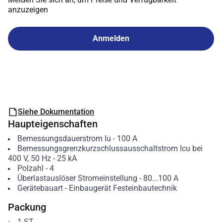
anzuzeigen
Anmelden
Siehe Dokumentation
Haupteigenschaften
Bemessungsdauerstrom Iu
-
100
A
Bemessungsgrenzkurzschlussausschaltstrom Icu bei
400 V, 50 Hz
-
25
kA
Polzahl
-
4
Überlastauslöser Stromeinstellung
-
80...100
A
Gerätebauart
-
Einbaugerät Festeinbautechnik
Packung
1
ST