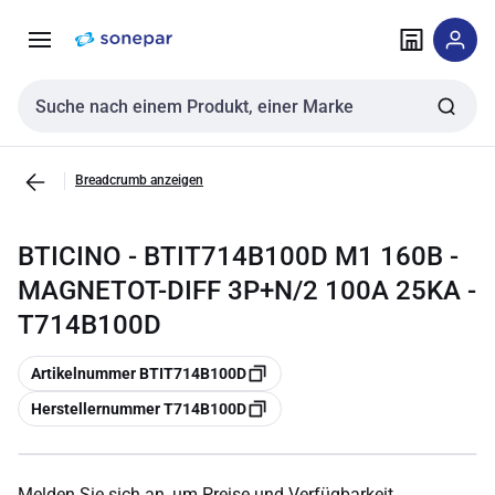
Zur
Zum
Navigation
Inhalt
springen
springen
Sucheingabe
Breadcrumb anzeigen
BTICINO - BTIT714B100D M1 160B -
MAGNETOT-DIFF 3P+N/2 100A 25KA -
T714B100D
Kopieren
Artikelnummer BTIT714B100D
Kopieren
Herstellernummer T714B100D
Melden Sie sich an, um Preise und Verfügbarkeit