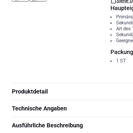
Siehe 
Hauptei
Primär
Sekund
Art des 
Sekund
Geeigne
Packun
1
ST
Produktdetail
Technische Angaben
Ausführliche Beschreibung