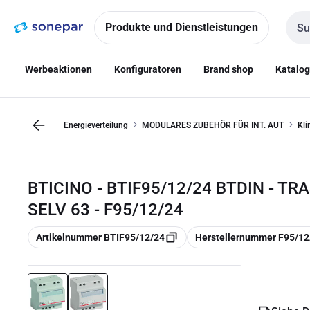
Zur
Zum
Navigation
Inhalt
Produkte und Dienstleistungen
Such
springen
springen
Werbeaktionen
Konfiguratoren
Brand shop
Katalo
Energieverteilung
MODULARES ZUBEHÖR FÜR INT. AUT
Kli
BTICINO - BTIF95/12/24 BTDIN - 
SELV 63 - F95/12/24
Kopieren
Kopieren
Artikelnummer BTIF95/12/24
Herstellernummer F95/12