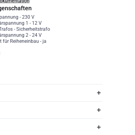
Dokumentation
genschaften
spannung
-
230
V
ärspannung 1
-
12
V
Trafos
-
Sicherheitstrafo
ärspannung 2
-
24
V
t für Reiheneinbau
-
ja
g