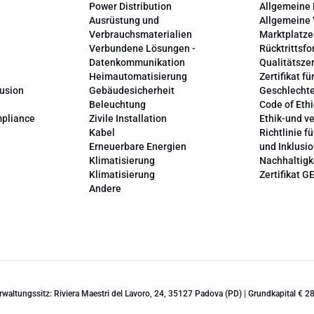
Power Distribution
Allgemeine
Ausrüstung und
Allgemeine
Verbrauchsmaterialien
Marktplatze
Verbundene Lösungen -
Rücktrittsfo
Datenkommunikation
Qualitätszer
Heimautomatisierung
Zertifikat fü
lusion
Gebäudesicherheit
Geschlechte
Beleuchtung
Code of Ethi
mpliance
Zivile Installation
Ethik-und v
Kabel
Richtlinie fü
Erneuerbare Energien
und Inklusi
Klimatisierung
Nachhaltigk
Klimatisierung
Zertifikat G
Andere
erwaltungssitz: Riviera Maestri del Lavoro, 24, 35127 Padova (PD) | Grundkapital €