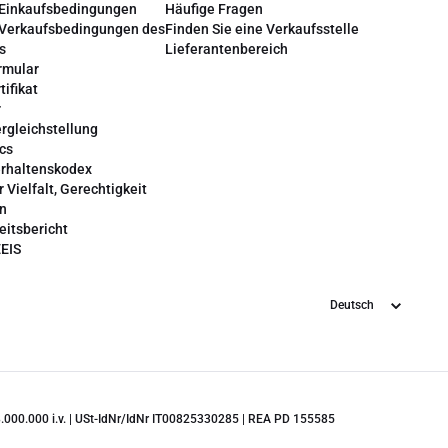
 Einkaufsbedingungen
Häufige Fragen
 Verkaufsbedingungen des
Finden Sie eine Verkaufsstelle
s
Lieferantenbereich
rmular
tifikat
r
rgleichstellung
cs
erhaltenskodex
r Vielfalt, Gerechtigkeit
on
eitsbericht
EEIS
Sprache
 28.000.000 i.v. | USt-IdNr/IdNr IT00825330285 | REA PD 155585