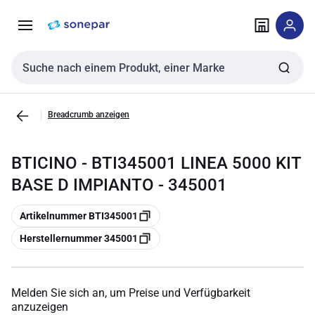
Zur
Zum
Navigation
Inhalt
springen
springen
Sucheingabe
Breadcrumb anzeigen
BTICINO - BTI345001 LINEA 5000 KIT
BASE D IMPIANTO - 345001
Kopieren
Artikelnummer BTI345001
Kopieren
Herstellernummer 345001
Melden Sie sich an, um Preise und Verfügbarkeit
anzuzeigen