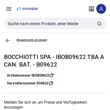
Zur
Zum
Navigation
Inhalt
springen
springen
Sucheingabe
Breadcrumb anzeigen
BOCCHIOTTI SPA - IBOB09622 TBA A
CAN. BAT. - B09622
Kopieren
Artikelnummer IBOB09622
Kopieren
Herstellernummer B09622
Melden Sie sich an, um Preise und Verfügbarkeit
anzuzeigen