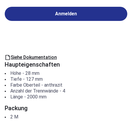
Anmelden
Siehe Dokumentation
Haupteigenschaften
Höhe
-
28
mm
Tiefe
-
127
mm
Farbe Oberteil
-
anthrazit
Anzahl der Trennwände
-
4
Länge
-
2000
mm
Packung
2
M