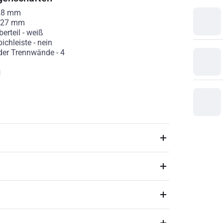
28
mm
27
mm
erteil
-
weiß
ichleiste
-
nein
der Trennwände
-
4
g