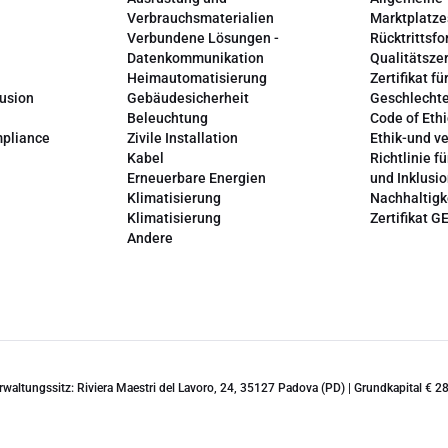
Verbrauchsmaterialien
Marktplatze
Verbundene Lösungen -
Rücktrittsfo
Datenkommunikation
Qualitätszer
Heimautomatisierung
Zertifikat fü
lusion
Gebäudesicherheit
Geschlechte
Beleuchtung
Code of Ethi
mpliance
Zivile Installation
Ethik-und v
Kabel
Richtlinie fü
Erneuerbare Energien
und Inklusi
Klimatisierung
Nachhaltigk
Klimatisierung
Zertifikat G
Andere
erwaltungssitz: Riviera Maestri del Lavoro, 24, 35127 Padova (PD) | Grundkapital €