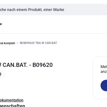
eingabe
ge
IBOB09620 TBA W CAN.BAT.
nal komplett
 CAN.BAT. - B09620
Mel
anz
Dokumentation
genschaften