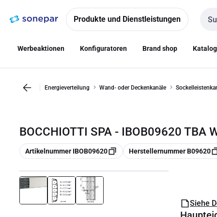
Zur
Zum
Navigation
Inhalt
Produkte und Dienstleistungen
Such
springen
springen
Werbeaktionen
Konfiguratoren
Brand shop
Katalo
Energieverteilung
Wand- oder Deckenkanäle
Sockelleistenka
BOCCHIOTTI SPA - IBOB09620 TBA W
Kopieren
Kopieren
Artikelnummer IBOB09620
Herstellernummer B09620
Siehe 
Hauptei