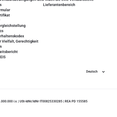
s
Lieferantenbereich
rmular
tifikat
r
rgleichstellung
cs
erhaltenskodex
r Vielfalt, Gerechtigkeit
on
eitsbericht
EEIS
Sprache
 28.000.000 i.v. | USt-IdNr/IdNr IT00825330285 | REA PD 155585