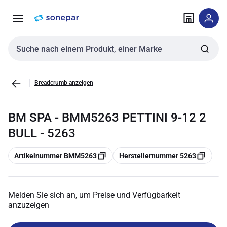
Zur
Zum
Navigation
Inhalt
springen
springen
Sucheingabe
Breadcrumb anzeigen
BM SPA - BMM5263 PETTINI 9-12 2
BULL - 5263
Kopieren
Kopieren
Artikelnummer BMM5263
Herstellernummer 5263
Melden Sie sich an, um Preise und Verfügbarkeit
anzuzeigen