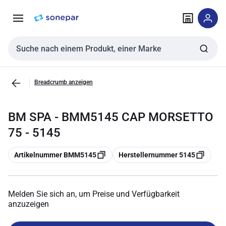
Zur
Zum
Navigation
Inhalt
springen
springen
Sucheingabe
Breadcrumb anzeigen
BM SPA - BMM5145 CAP MORSETTO
75 - 5145
Kopieren
Kopieren
Artikelnummer BMM5145
Herstellernummer 5145
Melden Sie sich an, um Preise und Verfügbarkeit
anzuzeigen