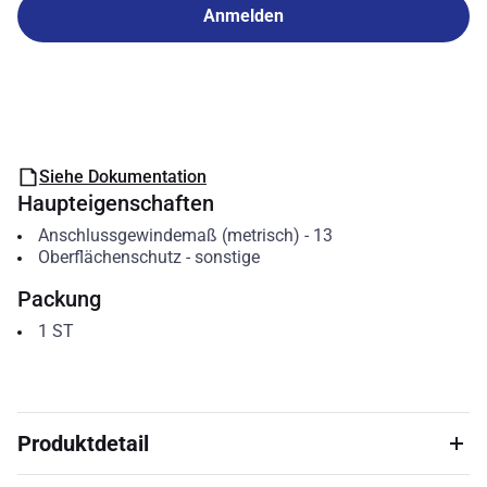
Anmelden
Siehe Dokumentation
Haupteigenschaften
Anschlussgewindemaß (metrisch)
-
13
Oberflächenschutz
-
sonstige
Packung
1
ST
Produktdetail