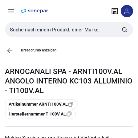
Zur
Zum
Navigation
Inhalt
springen
springen
Sucheingabe
Breadcrumb anzeigen
ARNOCANALI SPA - ARNTI100V.AL
ANGOLO INTERNO KC103 ALLUMINIO
- TI100V.AL
Kopieren
Artikelnummer ARNTI100V.AL
Kopieren
Herstellernummer TI100V.AL
Melden Sie sich an, um Preise und Verfügbarkeit