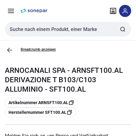
Zur
Zum
Navigation
Inhalt
springen
springen
Sucheingabe
Breadcrumb anzeigen
ARNOCANALI SPA - ARNSFT100.AL
DERIVAZIONE T B103/C103
ALLUMINIO - SFT100.AL
Kopieren
Artikelnummer ARNSFT100.AL
Kopieren
Herstellernummer SFT100.AL
Melden Sie sich an, um Preise und Verfügbarkeit