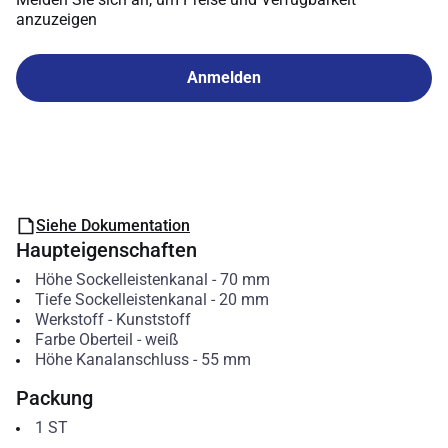
anzuzeigen
Anmelden
Siehe Dokumentation
Haupteigenschaften
Höhe Sockelleistenkanal
-
70
mm
Tiefe Sockelleistenkanal
-
20
mm
Werkstoff
-
Kunststoff
Farbe Oberteil
-
weiß
Höhe Kanalanschluss
-
55
mm
Packung
1
ST