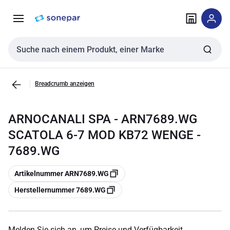
Zur
Zum
Navigation
Inhalt
springen
springen
Sucheingabe
Breadcrumb anzeigen
ARNOCANALI SPA - ARN7689.WG
SCATOLA 6-7 MOD KB72 WENGE -
7689.WG
Kopieren
Artikelnummer ARN7689.WG
Kopieren
Herstellernummer 7689.WG
Melden Sie sich an, um Preise und Verfügbarkeit