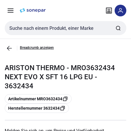
Zur
Zum
Navigation
Inhalt
springen
springen
Sucheingabe
Breadcrumb anzeigen
ARISTON THERMO - MRO3632434
NEXT EVO X SFT 16 LPG EU -
3632434
Kopieren
Artikelnummer MRO3632434
Kopieren
Herstellernummer 3632434
Melden Sie sich an, um Preise und Verfügbarkeit