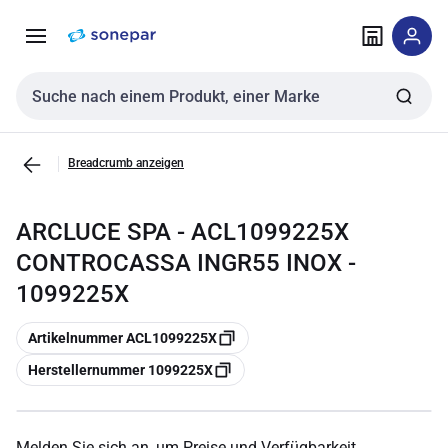
Zur
Zum
Navigation
Inhalt
springen
springen
Sucheingabe
Breadcrumb anzeigen
ARCLUCE SPA - ACL1099225X
CONTROCASSA INGR55 INOX -
1099225X
Kopieren
Artikelnummer ACL1099225X
Kopieren
Herstellernummer 1099225X
Melden Sie sich an, um Preise und Verfügbarkeit