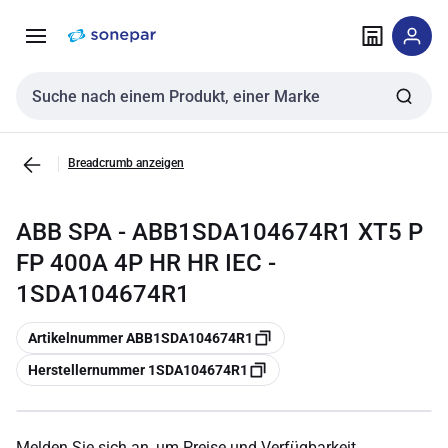
Zur
Zum
Navigation
Inhalt
springen
springen
Sucheingabe
Breadcrumb anzeigen
ABB SPA - ABB1SDA104674R1 XT5 P
FP 400A 4P HR HR IEC -
1SDA104674R1
Kopieren
Artikelnummer ABB1SDA104674R1
Kopieren
Herstellernummer 1SDA104674R1
Melden Sie sich an, um Preise und Verfügbarkeit