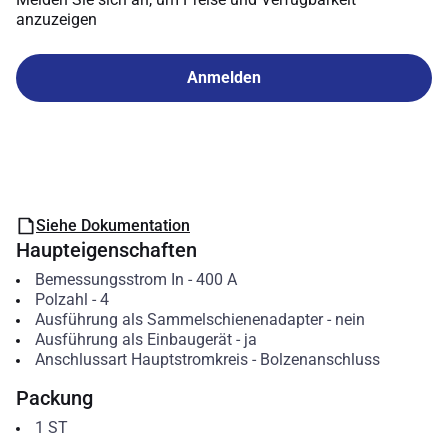
anzuzeigen
Anmelden
Siehe Dokumentation
Haupteigenschaften
Bemessungsstrom In
-
400
A
Polzahl
-
4
Ausführung als Sammelschienenadapter
-
nein
Ausführung als Einbaugerät
-
ja
Anschlussart Hauptstromkreis
-
Bolzenanschluss
Packung
1
ST