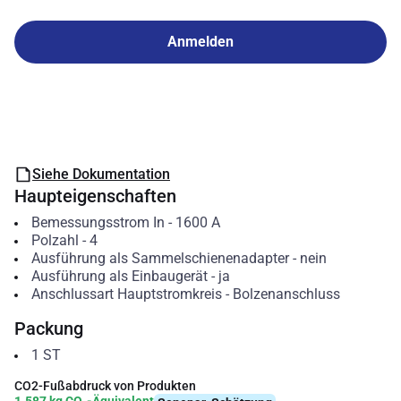
Anmelden
Siehe Dokumentation
Haupteigenschaften
Bemessungsstrom In
-
1600
A
Polzahl
-
4
Ausführung als Sammelschienenadapter
-
nein
Ausführung als Einbaugerät
-
ja
Anschlussart Hauptstromkreis
-
Bolzenanschluss
Packung
1
ST
CO2-Fußabdruck von Produkten