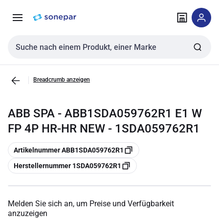
Zur
Zum
Navigation
Inhalt
springen
springen
Sucheingabe
Breadcrumb anzeigen
ABB SPA - ABB1SDA059762R1 E1 W
FP 4P HR-HR NEW - 1SDA059762R1
Kopieren
Artikelnummer ABB1SDA059762R1
Kopieren
Herstellernummer 1SDA059762R1
Melden Sie sich an, um Preise und Verfügbarkeit
anzuzeigen