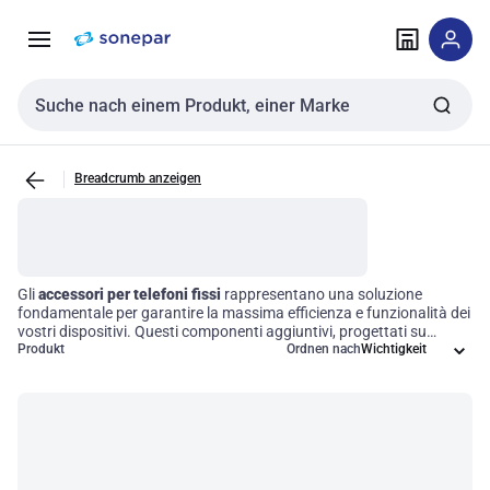
Zur
Zum
Navigation
Inhalt
springen
springen
Sucheingabe
Breadcrumb anzeigen
Gli
accessori per telefoni fissi
rappresentano una soluzione
fondamentale per garantire la massima efficienza e funzionalità dei
vostri dispositivi. Questi componenti aggiuntivi, progettati su
misura, non solo migliorano le prestazioni dei telefoni, ma offrono
Produkt
Ordnen nach
anche la possibilità di effettuare riparazioni rapide e sicure,
riducendo al minimo i tempi di inattività. Investire in accessori di
qualità significa ottimizzare l'operatività e assicurare che le vostre
comunicazioni rimangano sempre fluide e affidabili.