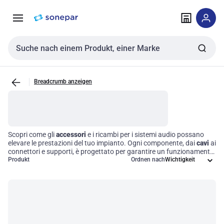
Zur
Zum
Navigation
Inhalt
springen
springen
Sucheingabe
Breadcrumb anzeigen
Scopri come gli
accessori
e i ricambi per i sistemi audio possano
elevare le prestazioni del tuo impianto. Ogni componente, dai
cavi
ai
connettori e supporti, è progettato per garantire un funzionamento
impeccabile e una qualità sonora senza compromessi. Investire in
Produkt
Ordnen nach
questi elementi essenziali significa ottimizzare l'efficienza operativa
del tuo sistema, permettendoti di affrontare ogni esigenza con la
massima affidabilità.