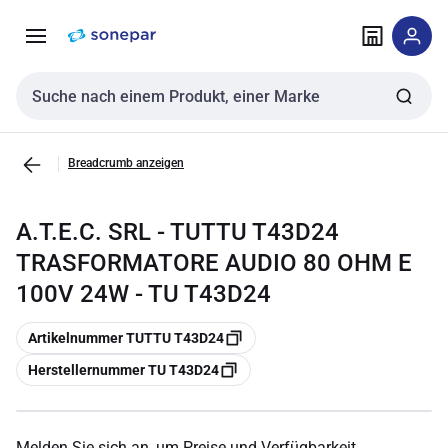
Zur
Zum
Navigation
Inhalt
springen
springen
Sucheingabe
Breadcrumb anzeigen
A.T.E.C. SRL - TUTTU T43D24
TRASFORMATORE AUDIO 80 OHM E
100V 24W - TU T43D24
Kopieren
Artikelnummer TUTTU T43D24
Kopieren
Herstellernummer TU T43D24
Melden Sie sich an, um Preise und Verfügbarkeit