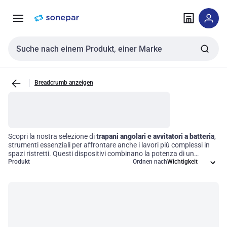
Zur
Zum
Navigation
Inhalt
springen
springen
Sucheingabe
Breadcrumb anzeigen
Scopri la nostra selezione di
trapani angolari e avvitatori a batteria
,
strumenti essenziali per affrontare anche i lavori più complessi in
spazi ristretti. Questi dispositivi combinano la potenza di un
trapano angolare con la praticità di un avvitatore, offrendo una
Produkt
Ordnen nach
soluzione versatile e maneggevole per professionisti e appassionati
del fai-da-te. Grazie al loro design leggero e portatile, sono ideali per
applicazioni in cantiere e progetti domestici, garantendo efficienza
e precisione in ogni fase del lavoro. Scegliere i nostri strumenti
significa investire in qualità e performance per ottimizzare le tue
operazioni quotidiane.