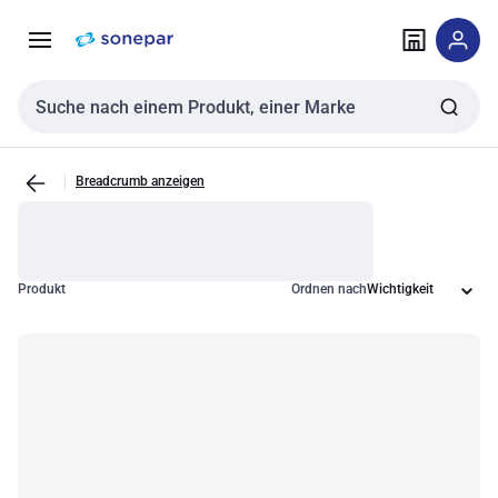
Zur
Zum
Navigation
Inhalt
springen
springen
Sucheingabe
Breadcrumb anzeigen
Produkt
Ordnen nach