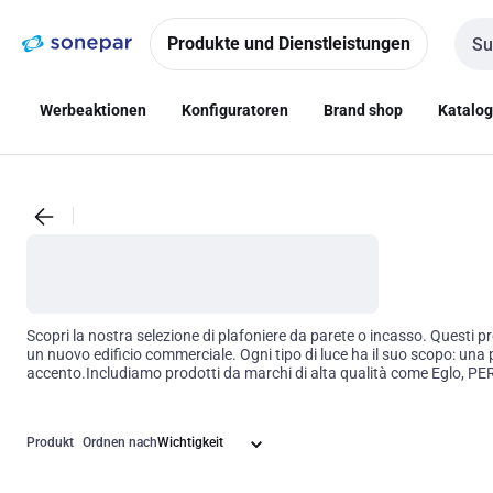
Zur
Zum
Navigation
Inhalt
Produkte und Dienstleistungen
Such
springen
springen
Werbeaktionen
Konfiguratoren
Brand shop
Katalo
Scopri la nostra selezione di plafoniere da parete o incasso. Questi pr
un nuovo edificio commerciale. Ogni tipo di luce ha il suo scopo: una 
accento.Includiamo prodotti da marchi di alta qualità come Eglo, 
muro di Signify Italy Spa, passando per le plafoniere con funzioni di
parete o incasso sono una scelta versatile per la maggior parte dei pr
di interno. Sia che tu stia cercando di creare un'atmosfera accoglient
Produkt
Ordnen nach
Ricorda, la scelta giusta dell'illuminazione può fare una grande differ