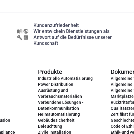
Kundenzufriedenheit
Wir entwickeln Dienstleistungen als
Antwort auf die Bedürfnisse unserer
Kundschaft
Produkte
Dokume
Industrielle Automatisierung
Allgemeine
Power Distribution
Allgemeine
Ausrüstung und
Allgemeine
Verbrauchsmaterialien
Marktplatze
Verbundene Lösungen -
Rücktrittsfo
Datenkommunikation
Qualitätszer
Heimautomatisierung
Zertifikat fü
lusion
Gebäudesicherheit
Geschlechte
Beleuchtung
Code of Ethi
mpliance
Zivile Installation
Ethik-und v