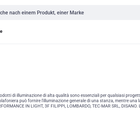
eingabe
ge
odotti di illuminazione di alta qualità sono essenziali per qualsiasi proget
plafoniera può fornire l'illuminazione generale di una stanza, mentre una 
PERFORMANCE IN LIGHT, 3F FILIPPI, LOMBARDO, TEC-MAR SRL, DISANO. La no
 emergenza autonome di Orbis. Indipendentemente dalle tue esigenze, trover
ogetti di illuminazione. Offrono una luce diffusa che può illuminare un'in
e in un soggiorno o che tu abbia bisogno di illuminazione funzionale in un 
enza nel tuo progetto.