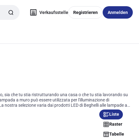
Verkaufsstelle
Registrieren
Anmelden
to, sia che tu stia ristrutturando una casa o che tu stia lavorando su
lampada a muro può essere utilizzata per l'illuminazione di
stra selezione varia dai prodotti LED di Beghelli alle lampade a
ai prodotti di alta qualità da marchi di fiducia.Le plafoniere da
Liste
tera stanza e possono essere facilmente integrate in qualsiasi design
ufficio, queste luci possono fornire la soluzione che stai cercando.
Raster
Tabelle