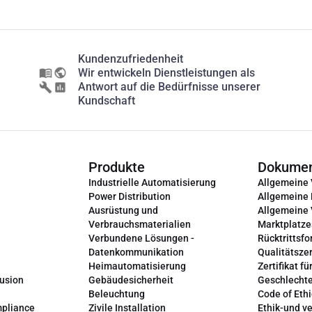
Kundenzufriedenheit
Wir entwickeln Dienstleistungen als
Antwort auf die Bedürfnisse unserer
Kundschaft
Produkte
Dokume
Industrielle Automatisierung
Allgemeine
Power Distribution
Allgemeine
Ausrüstung und
Allgemeine
Verbrauchsmaterialien
Marktplatze
Verbundene Lösungen -
Rücktrittsfo
Datenkommunikation
Qualitätszer
Heimautomatisierung
Zertifikat fü
lusion
Gebäudesicherheit
Geschlechte
Beleuchtung
Code of Ethi
mpliance
Zivile Installation
Ethik-und v