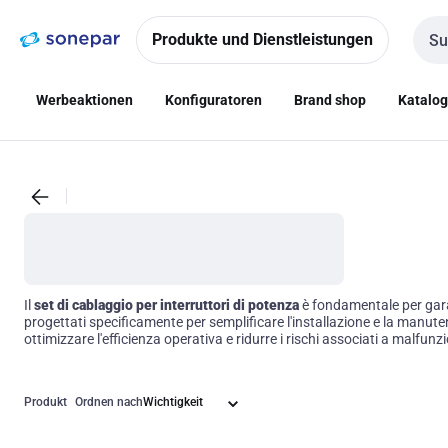
Zur
Zum
Navigation
Inhalt
Produkte und Dienstleistungen
Such
springen
springen
Werbeaktionen
Konfiguratoren
Brand shop
Katalo
Il
set di cablaggio per interruttori di potenza
è fondamentale per garant
progettati specificamente per semplificare l'installazione e la manutenz
ottimizzare l'efficienza operativa e ridurre i rischi associati a malfun
Produkt
Ordnen nach