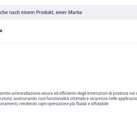
eingabe
ge
ire un'installazione sicura ed efficiente degli interruttori di potenza nei s
ione, assicurando così funzionalità ottimale e sicurezza nelle applicazioni 
zionamenti, rendendo ogni operazione più fluida e affidabile.