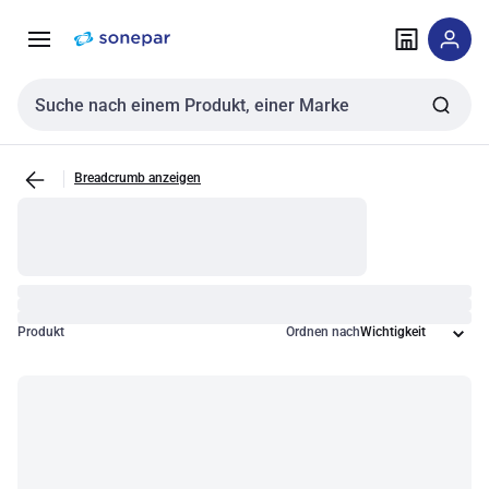
Zur
Zum
Navigation
Inhalt
springen
springen
Sucheingabe
Breadcrumb anzeigen
Produkt
Ordnen nach