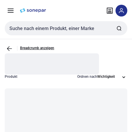
Zur
Zum
Navigation
Inhalt
springen
springen
Sucheingabe
Breadcrumb anzeigen
Produkt
Ordnen nach