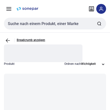
Zur
Zum
Navigation
Inhalt
springen
springen
Sucheingabe
Breadcrumb anzeigen
Produkt
Ordnen nach