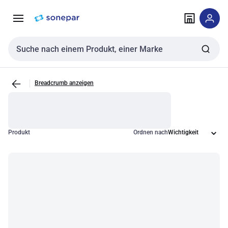
Zur
Zum
Navigation
Inhalt
springen
springen
Sucheingabe
Breadcrumb anzeigen
Produkt
Ordnen nach