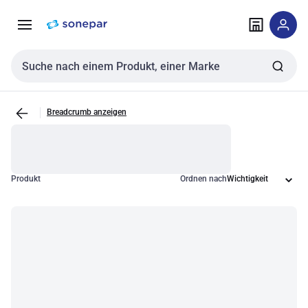
Zur
Zum
Navigation
Inhalt
springen
springen
Sucheingabe
Breadcrumb anzeigen
Produkt
Ordnen nach