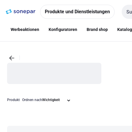
Zur
Zum
Navigation
Inhalt
Produkte und Dienstleistungen
Such
springen
springen
Werbeaktionen
Konfiguratoren
Brand shop
Katalo
Produkt
Ordnen nach