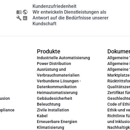
Kundenzufriedenheit
Wir entwickeln Dienstleistungen als
Antwort auf die Bedürfnisse unserer
Kundschaft
Produkte
Dokume
Industrielle Automatisierung
Allgemeine
Power Distribution
Allgemeine
Ausrüstung und
Allgemeine
Verbrauchsmaterialien
Marktplatze
Verbundene Lösungen -
Rücktrittsfo
Datenkommunikation
Qualitätszer
Heimautomatisierung
Zertifikat fü
lusion
Gebäudesicherheit
Geschlechte
Beleuchtung
Code of Ethi
mpliance
Zivile Installation
Ethik-und v
Kabel
Richtlinie fü
Erneuerbare Energien
und Inklusi
Klimatisierung
Nachhaltigk