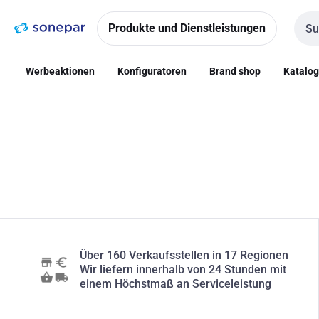
Zur
Zum
Navigation
Inhalt
Produkte und Dienstleistungen
Such
springen
springen
Werbeaktionen
Konfiguratoren
Brand shop
Katalo
Über 160 Verkaufsstellen in 17 Regionen
Wir liefern innerhalb von 24 Stunden mit
einem Höchstmaß an Serviceleistung