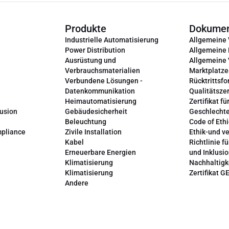
Produkte
Dokume
Industrielle Automatisierung
Allgemeine
Power Distribution
Allgemeine
Ausrüstung und
Allgemeine
Verbrauchsmaterialien
Marktplatze
Verbundene Lösungen -
Rücktrittsfo
Datenkommunikation
Qualitätszer
Heimautomatisierung
Zertifikat fü
lusion
Gebäudesicherheit
Geschlechte
Beleuchtung
Code of Ethi
mpliance
Zivile Installation
Ethik-und v
Kabel
Richtlinie fü
Erneuerbare Energien
und Inklusi
Klimatisierung
Nachhaltigk
Klimatisierung
Zertifikat G
Andere