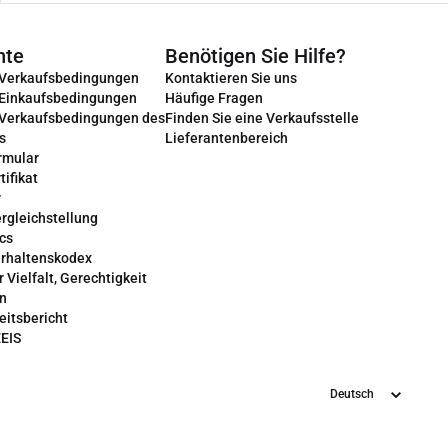
nte
Benötigen Sie Hilfe?
 Verkaufsbedingungen
Kontaktieren Sie uns
 Einkaufsbedingungen
Häufige Fragen
 Verkaufsbedingungen des
Finden Sie eine Verkaufsstelle
s
Lieferantenbereich
rmular
tifikat
r
rgleichstellung
cs
erhaltenskodex
r Vielfalt, Gerechtigkeit
on
eitsbericht
EEIS
Sprache