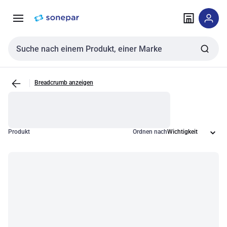
Zur
Zum
Navigation
Inhalt
springen
springen
Sucheingabe
Breadcrumb anzeigen
Produkt
Ordnen nach